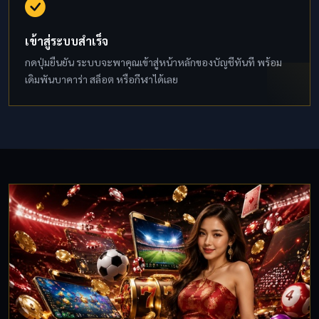
เข้าสู่ระบบสำเร็จ
กดปุ่มยืนยัน ระบบจะพาคุณเข้าสู่หน้าหลักของบัญชีทันที พร้อม
เดิมพันบาคาร่า สล็อต หรือกีฬาได้เลย