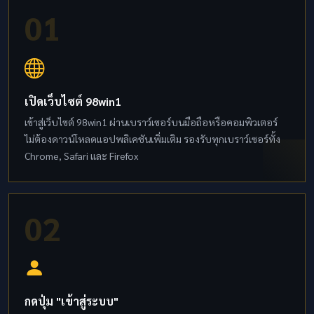
01
เปิดเว็บไซต์ 98win1
เข้าสู่เว็บไซต์ 98win1 ผ่านเบราว์เซอร์บนมือถือหรือคอมพิวเตอร์
ไม่ต้องดาวน์โหลดแอปพลิเคชันเพิ่มเติม รองรับทุกเบราว์เซอร์ทั้ง
Chrome, Safari และ Firefox
02
กดปุ่ม "เข้าสู่ระบบ"