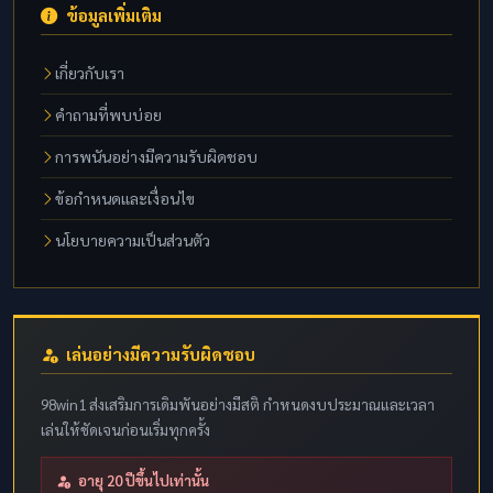
ข้อมูลเพิ่มเติม
เกี่ยวกับเรา
คำถามที่พบบ่อย
การพนันอย่างมีความรับผิดชอบ
ข้อกำหนดและเงื่อนไข
นโยบายความเป็นส่วนตัว
เล่นอย่างมีความรับผิดชอบ
98win1 ส่งเสริมการเดิมพันอย่างมีสติ กำหนดงบประมาณและเวลา
เล่นให้ชัดเจนก่อนเริ่มทุกครั้ง
อายุ 20 ปีขึ้นไปเท่านั้น