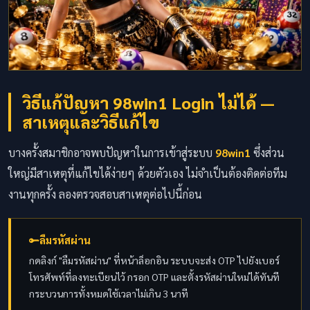
วิธีแก้ปัญหา 98win1 Login ไม่ได้ —
สาเหตุและวิธีแก้ไข
บางครั้งสมาชิกอาจพบปัญหาในการเข้าสู่ระบบ
98win1
ซึ่งส่วน
ใหญ่มีสาเหตุที่แก้ไขได้ง่ายๆ ด้วยตัวเอง ไม่จำเป็นต้องติดต่อทีม
งานทุกครั้ง ลองตรวจสอบสาเหตุต่อไปนี้ก่อน
ลืมรหัสผ่าน
กดลิงก์ "ลืมรหัสผ่าน" ที่หน้าล็อกอิน ระบบจะส่ง OTP ไปยังเบอร์
โทรศัพท์ที่ลงทะเบียนไว้ กรอก OTP และตั้งรหัสผ่านใหม่ได้ทันที
กระบวนการทั้งหมดใช้เวลาไม่เกิน 3 นาที