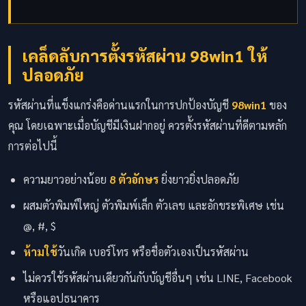
เคล็ดลับการตั้งรหัสผ่าน 98win1 ให้
ปลอดภัย
รหัสผ่านที่แข็งแกร่งคือด่านแรกในการปกป้องบัญชี
98win1
ของ
คุณ โดยเฉพาะเมื่อบัญชีมีเงินฝากอยู่ ควรตั้งรหัสผ่านที่ดีตามหลัก
การต่อไปนี้
ความยาวอย่างน้อย
8 ตัวอักษร
ยิ่งยาวยิ่งปลอดภัย
ผสมตัวพิมพ์ใหญ่ ตัวพิมพ์เล็ก ตัวเลข และอักขระพิเศษ เช่น
@, #, $
ห้ามใช้
วันเกิด เบอร์โทร หรือชื่อตัวเองเป็นรหัสผ่าน
ไม่ควรใช้รหัสผ่านเดียวกันกับบัญชีอื่นๆ เช่น LINE, Facebook
หรือแอปธนาคาร