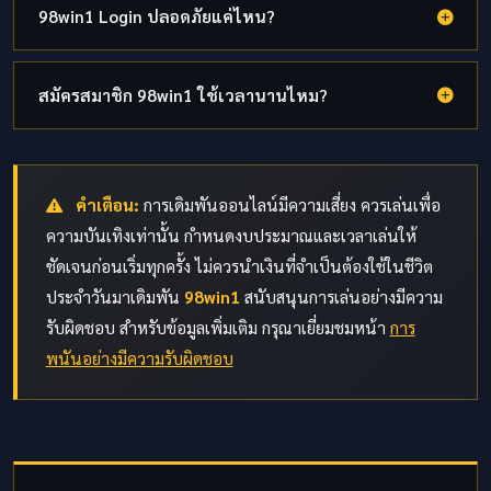
98win1 Login ปลอดภัยแค่ไหน?
สมัครสมาชิก 98win1 ใช้เวลานานไหม?
คำเตือน:
การเดิมพันออนไลน์มีความเสี่ยง ควรเล่นเพื่อ
ความบันเทิงเท่านั้น กำหนดงบประมาณและเวลาเล่นให้
ชัดเจนก่อนเริ่มทุกครั้ง ไม่ควรนำเงินที่จำเป็นต้องใช้ในชีวิต
ประจำวันมาเดิมพัน
98win1
สนับสนุนการเล่นอย่างมีความ
รับผิดชอบ สำหรับข้อมูลเพิ่มเติม กรุณาเยี่ยมชมหน้า
การ
พนันอย่างมีความรับผิดชอบ