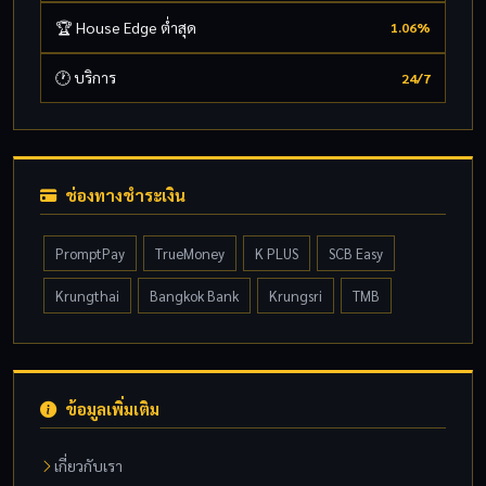
🏆 House Edge ต่ำสุด
1.06%
🕐 บริการ
24/7
ช่องทางชำระเงิน
PromptPay
TrueMoney
K PLUS
SCB Easy
Krungthai
Bangkok Bank
Krungsri
TMB
ข้อมูลเพิ่มเติม
เกี่ยวกับเรา