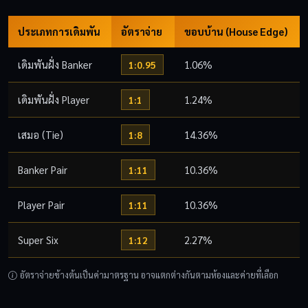
ประเภทการเดิมพัน
อัตราจ่าย
ขอบบ้าน (House Edge)
เดิมพันฝั่ง Banker
1.06%
1:0.95
เดิมพันฝั่ง Player
1.24%
1:1
เสมอ (Tie)
14.36%
1:8
Banker Pair
10.36%
1:11
Player Pair
10.36%
1:11
Super Six
2.27%
1:12
อัตราจ่ายข้างต้นเป็นค่ามาตรฐาน อาจแตกต่างกันตามห้องและค่ายที่เลือก