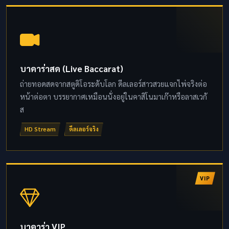
บาคาร่าสด (Live Baccarat)
ถ่ายทอดสดจากสตูดิโอระดับโลก ดีลเลอร์สาวสวยแจกไพ่จริงต่อ
หน้าต่อตา บรรยากาศเหมือนนั่งอยู่ในคาสิโนมาเก๊าหรือลาสเวกั
ส
HD Stream
ดีลเลอร์จริง
VIP
บาคาร่า VIP