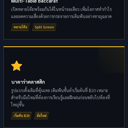
Multi-Table Baccarat
เปิดหลายโต๊ะพร้อมกันได้ในหน้าจอเดียว เพิ่มโอกาสทำกำไร
และลดความเสี่ยงด้วยการกระจายการเดิมพันอย่างชาญฉลาด
หลายโต๊ะ
Split Screen
บาคาร่าคลาสสิก
รูปแบบดั้งเดิมที่คุ้นเคย เดิมพันขั้นต่ำเริ่มต้นที่ ฿20 เหมาะ
สำหรับมือใหม่ที่ต้องการเรียนรู้และฝึกฝนก่อนขยับไปห้องที่
ใหญ่ขึ้น
เริ่มต้น ฿20
มือใหม่