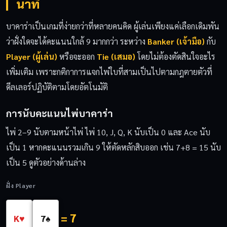
นาที
บาคาร่าเป็นเกมที่ง่ายกว่าที่หลายคนคิด ผู้เล่นเพียงแค่เลือกเดิมพัน
ว่าฝั่งใดจะได้คะแนนใกล้ 9 มากกว่า ระหว่าง
Banker (เจ้ามือ)
กับ
Player (ผู้เล่น)
หรือจะออก
Tie (เสมอ)
โดยไม่ต้องตัดสินใจอะไร
เพิ่มเติม เพราะกติกาการแจกไพ่ใบที่สามเป็นไปตามกฎตายตัวที่
ดีลเลอร์ปฏิบัติตามโดยอัตโนมัติ
การนับคะแนนไพ่บาคาร่า
ไพ่ 2–9 นับตามหน้าไพ่ ไพ่ 10, J, Q, K นับเป็น 0 และ Ace นับ
เป็น 1 หากคะแนนรวมเกิน 9 ให้ตัดหลักสิบออก เช่น 7+8 = 15 นับ
เป็น 5 ดูตัวอย่างด้านล่าง
ฝั่ง Player
= 7
K♥
7♠