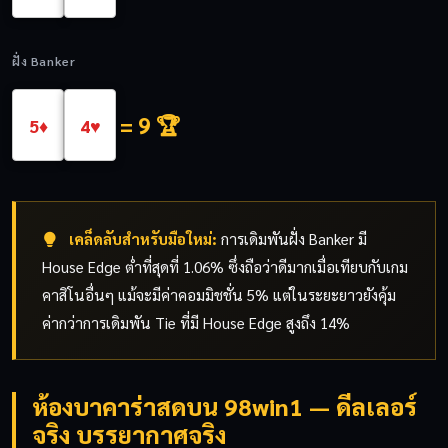
ฝั่ง Banker
= 9 🏆
5♦
4♥
เคล็ดลับสำหรับมือใหม่:
การเดิมพันฝั่ง Banker มี
House Edge ต่ำที่สุดที่ 1.06% ซึ่งถือว่าดีมากเมื่อเทียบกับเกม
คาสิโนอื่นๆ แม้จะมีค่าคอมมิชชั่น 5% แต่ในระยะยาวยังคุ้ม
ค่ากว่าการเดิมพัน Tie ที่มี House Edge สูงถึง 14%
ห้องบาคาร่าสดบน 98win1 — ดีลเลอร์
จริง บรรยากาศจริง