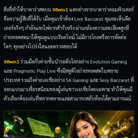
สิ่งที่ทำให้บาคาร่าสดบน
98win1
แตกต่างจากบาคาร่าคอมพิวเตอร์
คือความรู้สึกที่ได้รับ เมื่อคุณเข้าห้อง Live Baccarat คุณจะเห็นดีล
เลอร์จริงๆ กำลังแจกไพ่จากสำรับจริง ผ่านกล้องความละเอียดสูงที่
ถ่ายทอดสดมาให้คุณดูแบบเรียลไทม์ ไม่มีการโกงหรือการตัดต่อ
ใดๆ ทุกอย่างโปร่งใสและตรวจสอบได้
98win1
ร่วมมือกับค่ายชั้นนำระดับโลกอย่าง Evolution Gaming
และ Pragmatic Play Live ซึ่งมีสตูดิโอถ่ายทอดสดในหลาย
ประเทศ รวมถึงค่ายเอเชียอย่าง SA Gaming และ Sexy Baccarat ที่
ออกแบบมาเพื่อรสนิยมของผู้เล่นชาวเอเชียโดยเฉพาะ ทำให้คุณมี
ตัวเลือกห้องเล่นที่หลากหลายและสามารถสลับห้องได้ตามอารมณ์