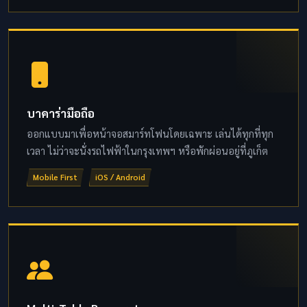
บาคาร่ามือถือ
ออกแบบมาเพื่อหน้าจอสมาร์ทโฟนโดยเฉพาะ เล่นได้ทุกที่ทุก
เวลา ไม่ว่าจะนั่งรถไฟฟ้าในกรุงเทพฯ หรือพักผ่อนอยู่ที่ภูเก็ต
Mobile First
iOS / Android