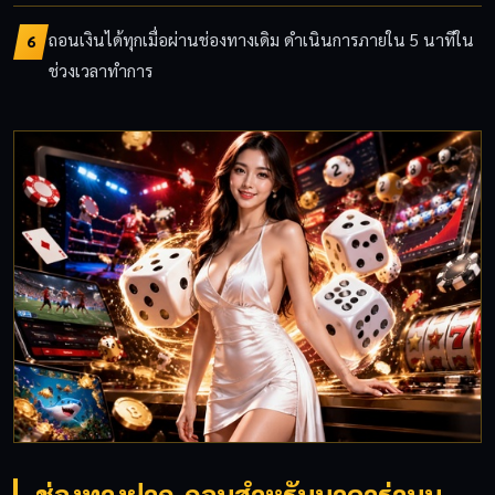
ถอนเงินได้ทุกเมื่อผ่านช่องทางเดิม ดำเนินการภายใน 5 นาทีใน
ช่วงเวลาทำการ
ช่องทางฝาก-ถอนสำหรับบาคาร่าบน