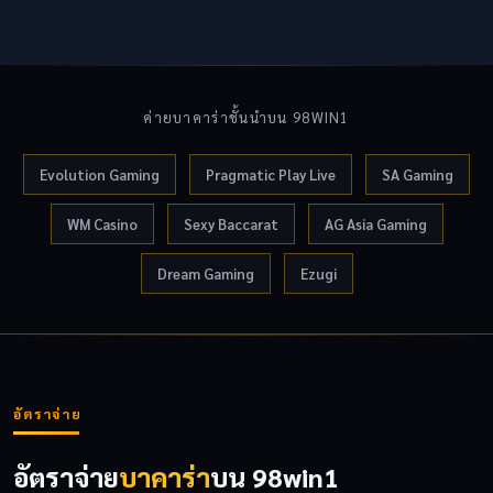
ค่ายบาคาร่าชั้นนำบน 98WIN1
Evolution Gaming
Pragmatic Play Live
SA Gaming
WM Casino
Sexy Baccarat
AG Asia Gaming
Dream Gaming
Ezugi
อัตราจ่าย
อัตราจ่าย
บาคาร่า
บน 98win1