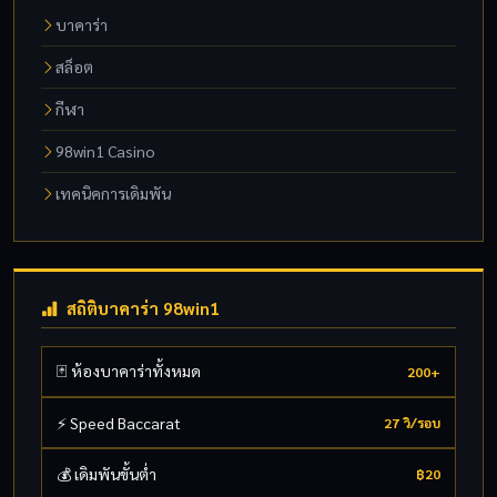
บาคาร่า
สล็อต
กีฬา
98win1 Casino
เทคนิคการเดิมพัน
สถิติบาคาร่า 98win1
🃏 ห้องบาคาร่าทั้งหมด
200+
⚡ Speed Baccarat
27 วิ/รอบ
💰 เดิมพันขั้นต่ำ
฿20