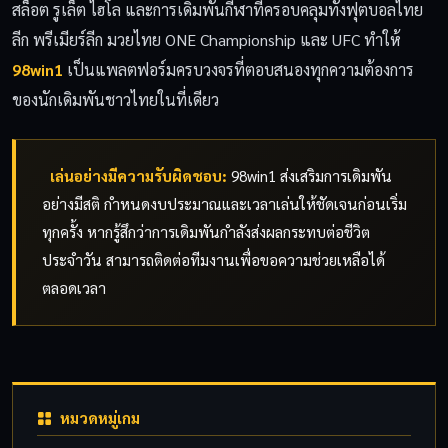
สล็อต รูเล็ต ไฮโล และการเดิมพันกีฬาที่ครอบคลุมทั้งฟุตบอลไทย
ลีก พรีเมียร์ลีก มวยไทย ONE Championship และ UFC ทำให้
98win1
เป็นแพลตฟอร์มครบวงจรที่ตอบสนองทุกความต้องการ
ของนักเดิมพันชาวไทยในที่เดียว
เล่นอย่างมีความรับผิดชอบ:
98win1 ส่งเสริมการเดิมพัน
อย่างมีสติ กำหนดงบประมาณและเวลาเล่นให้ชัดเจนก่อนเริ่ม
ทุกครั้ง หากรู้สึกว่าการเดิมพันกำลังส่งผลกระทบต่อชีวิต
ประจำวัน สามารถติดต่อทีมงานเพื่อขอความช่วยเหลือได้
ตลอดเวลา
หมวดหมู่เกม