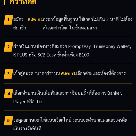
กว่าที่คิด
สมัคร
98win1
กรอกข้อมูลพื้นฐาน ใช้เวลาไม่เกิน 2 นาที ไม่ต้อง
สมาชิก
ส่งเอกสารใดๆ ในขั้นตอนแรก
ฝากเงินผ่านช่องทางที่สะดวก PromptPay, TrueMoney Wallet,
K PLUS หรือ SCB Easy ขั้นต่ำเพียง ฿100
เข้าสู่หมวด "บาคาร่า" บน
98win1
เลือกค่ายและห้องที่ต้องการ
เลือกจำนวนเงินเดิมพันและวางชิปบนฝั่งที่ต้องการ Banker,
Player หรือ Tie
รอดูผลการแจกไพ่แบบเรียลไทม์ ระบบจะคำนวณผลและเครดิต
เงินรางวัลทันที